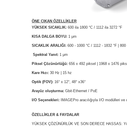
ÖNE ÇIKAN ÖZELLİKLER
YÜKSEK SICAKLIK:
600 ila 1800 °C / 1112 ila 3272 °F
KISA DALGA BOYU:
1 μm
SICAKLIK ARALIĞI:
600 - 1000 °C / 1112 - 1832 °F | 800 
Spektral Yanıt:
1 μm
Piksel Çözünürlüğü:
656 x 492 piksel | 1968 x 1476 piks
Kare Hızı:
30 Hz | 15 hz
Optik (FOV):
16° x 12°, 48° x36°
Arayüz oluşturma:
Gbit-Ethernet / PoE
I/O Seçenekleri:
IMAGEPro aracılığıyla I/O modülleri ve d
ÖZELLİKLER & FAYDALAR
YÜKSEK ÇÖZÜNÜRLÜK VE SON DERECE HASSAS: Yüksek hızlı dij