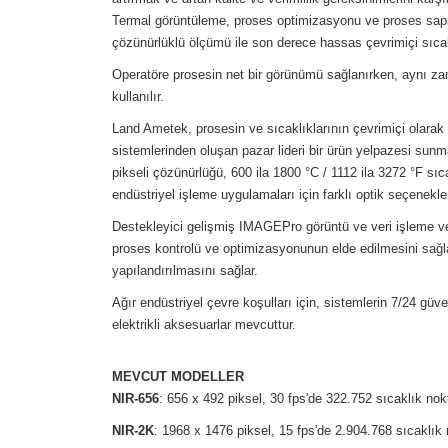
Termal görüntüleme, proses optimizasyonu ve proses sapmal
çözünürlüklü ölçümü ile son derece hassas çevrimiçi sıcakl
Operatöre prosesin net bir görünümü sağlanırken, aynı zama
kullanılır.
Land Ametek, prosesin ve sıcaklıklarının çevrimiçi olara
sistemlerinden oluşan pazar lideri bir ürün yelpazesi sun
pikseli çözünürlüğü, 600 ila 1800 °C / 1112 ila 3272 °F sıc
endüstriyel işleme uygulamaları için farklı optik seçenekle
Destekleyici gelişmiş IMAGEPro görüntü ve veri işleme ve ko
proses kontrolü ve optimizasyonunun elde edilmesini sağlar
yapılandırılmasını sağlar.
Ağır endüstriyel çevre koşulları için, sistemlerin 7/24 gü
elektrikli aksesuarlar mevcuttur.
MEVCUT MODELLER
NIR-656
: 656 x 492 piksel, 30 fps'de 322.752 sıcaklık nokt
NIR-2K
: 1968 x 1476 piksel, 15 fps'de 2.904.768 sıcaklık 