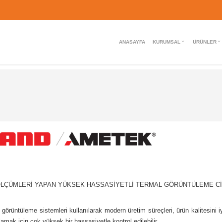
ANASAYFA
KURUMSAL
ÜRÜNLER
ÖLÇÜMLERİ YAPAN YÜKSEK HASSASİYETLİ TERMAL GÖRÜNTÜLEME Cİ
rüntüleme sistemleri kullanılarak modern üretim süreçleri, ürün kalitesini iyi
ılamak için çok yüksek bir hassasiyetle kontrol edilebilir.