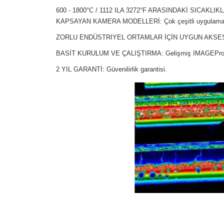
600 - 1800°C / 1112 ILA 3272°F ARASINDAKİ SICA
KAPSAYAN KAMERA MODELLERİ: Çok çeşitli uygulamalar 
ZORLU ENDÜSTRIYEL ORTAMLAR İÇİN UYGUN AKSESUARLAR: 
BASİT KURULUM VE ÇALIŞTIRMA: Gelişmiş IMAGEPro görüntül
2 YIL GARANTİ: Güvenilirlik garantisi.