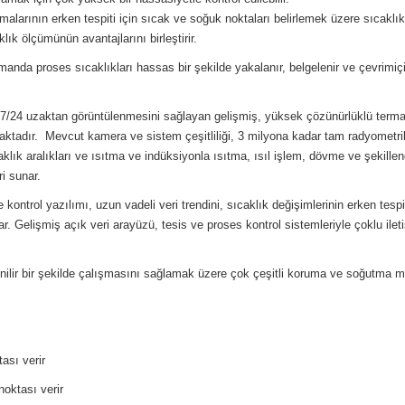
arının erken tespiti için sıcak ve soğuk noktaları belirlemek üzere sıcaklık
ık ölçümünün avantajlarını birleştirir.
nda proses sıcaklıkları hassas bir şekilde yakalanır, belgelenir ve çevrimiçi
k 7/24 uzaktan görüntülenmesini sağlayan gelişmiş, yüksek çözünürlüklü term
maktadır. Mevcut kamera ve sistem çeşitliliği, 3 milyona kadar tam radyometr
aklık aralıkları ve ısıtma ve indüksiyonla ısıtma, ısıl işlem, dövme ve şekillen
ri sunar.
ntrol yazılımı, uzun vadeli veri trendini, sıcaklık değişimlerinin erken tespit
. Gelişmiş açık veri arayüzü, tesis ve proses kontrol sistemleriyle çoklu ilet
venilir bir şekilde çalışmasını sağlamak üzere çok çeşitli koruma ve soğutma 
ası verir
noktası verir