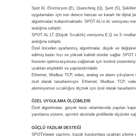
Spot Al, Ekstrüzyon (E), Quenching (Q), Şerit (S), Şekill
uygulamaları için son derece hassas ve kararlı bir dijital
algoritmaları kullanılmaktadır. SPOT AL’ın iki versiyonu m
aralığına sahiptir.
SPOT AL LT (Düşük Sıcaklık) versiyonu E,Q ve S modları 
aralığına sahiptir.
Özel önceden ayarlanmış algoritmalar, düşük ve değişken
edilmiş baskı hızı ve yüksek kaliteli ürünler sağlar. SPOT
frezenin optimizasyonunu sağlamak için kontrol sistemleriyl
uzaktan erişilebilir ve yapılandırılabilir.
Ethernet, Modbus TCP, video, analog ve alarm çıkışlarını 
özel olarak tasarlanmıştır. Ethernet, Modbus TCP, vide
alüminyumun sıcaklığını ölçmek için özel olarak tasarlanmış
ÖZEL UYGULAMA ÖLÇÜMLERİ
Özel algoritmalar, gerçek tesis ortamlarında yapılan kaps
yanıtlama sistemi, ayrıntılı ekstrüde profillerde ölçümler sağ
GÜÇLÜ YAZILIM DESTEĞİ
SPOTViewer yazılımı, küçük kurulumlara uzaktan izleme ve