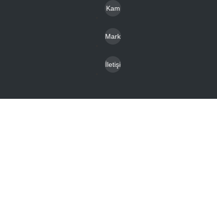
Hizm
Kam
oglar
etleri
pany
Mark
alar
alar
İletişi
m