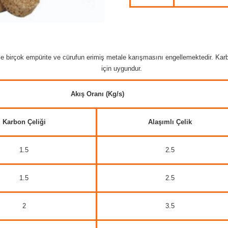
le birçok empürite ve cürufun erimiş metale karışmasını engellemektedir. Kar
için uygundur.
Akış Oranı (Kg/s)
Karbon Çeliği
Alaşımlı Çelik
1.5
2.5
1.5
2.5
2
3.5