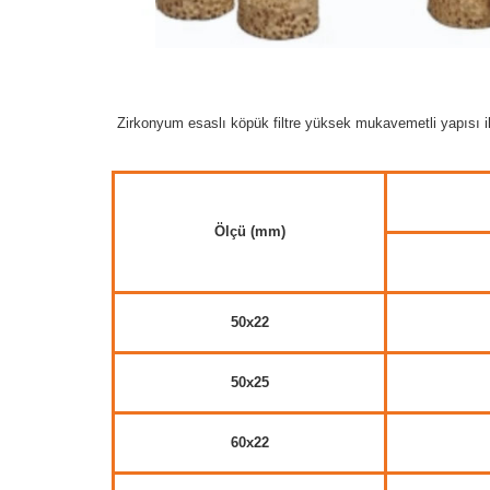
Zirkonyum esaslı köpük filtre yüksek mukavemetli yapısı i
Ölçü (mm)
50x22
50x25
60x22