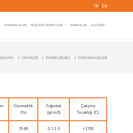
TR
|
EN
KAMPANYALAR
MÜŞTERI HIZMETLERI
MARKALAR
İLETIŞIM
NASAYFA
ÜRÜNLER
DEMİR GRUBU
DÖKÜMHANELER
mı
Gözeneklik
Yoğunluk
Çalışma
(%)
(g/cm3)
Sıcaklığı (C)
75-85
0.7-1.0
<1700