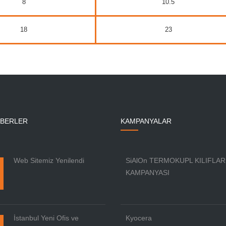
8
10.5
18
23
ABERLER
KAMPANYALAR
Web Sitemiz Yenilendi
SiAlOn TERMOKUPL KILIFLAR
KAMPANYASI
İstanbul Yeni Ofis ve
Kyocera