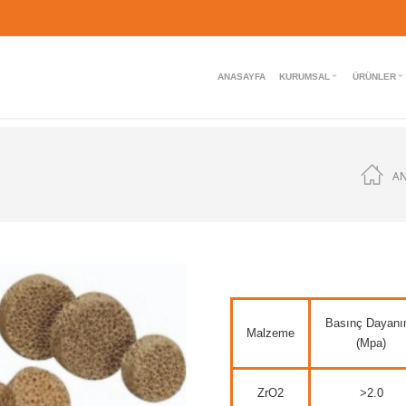
ANASAYFA
KURUMSAL
ÜRÜNLER
A
Basınç Dayanı
Malzeme
(Mpa)
ZrO2
>2.0