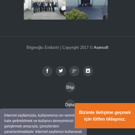
Bilginoğlu Endüstri | Copyright 2017 ©
Asersoft
Bilgi
Toplu
Dijital
mu
Bizimle iletişime geçmek
Katal
İnternet sayfamızda, kullanımınızı en verimli
Hizm
için lütfen tıklayınız.
hale getirebilmek ve kullanıcı deneyiminizi
Kam
oglar
geliştirmek amacıyla; çerezlerden
etleri
yararlanılmaktadır. İnternet sayfamızı kullanarak
pany