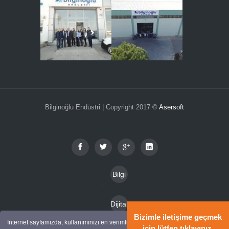
Bilginoğlu Endüstri | Copyright 2017 ©
Asersoft
Bilgi
Toplu
Dijital
mu
Bizimle iletişime geçmek
Katal
İnternet sayfamızda, kullanımınızı en verimli
Hizm
için lütfen tıklayınız.