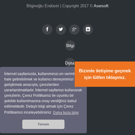
Bilginoğlu Endüstri | Copyright 2017 ©
Asersoft
Bilgi
Toplu
Dijital
mu
Bizimle iletişime geçmek
Katal
İnternet sayfamızda, kullanımınızı en verimli
Hizm
için lütfen tıklayınız.
hale getirebilmek ve kullanıcı deneyiminizi
Kam
oglar
geliştirmek amacıyla; çerezlerden
etleri
yararlanılmaktadır. İnternet sayfamızı kullanarak
pany
çerezlerin, Çerez Politikamız ile uyumlu bir
Mark
alar
şekilde kullanılmasına onay verdiğiniz kabul
edilmektedir. Detaylı bilgi almak için Çerez
alar
Politikamızı inceleyebilirsiniz
Daha fazla bilgi
İletişi
Tamam
m