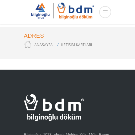
ADRES
ANASAYFA
İLETISIM KARTLARI
Bilginoğlu, 1973 yılında Makine Yük. Müh. Ercan